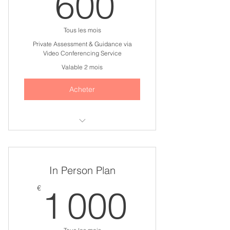
600€
600
Tous les mois
Private Assessment & Guidance via
Video Conferencing Service
Valable 2 mois
Acheter
I'm a benefit
I'm a benefit
In Person Plan
I'm a benefit
1 000
€
1 000
I'm a benefit
I'm a benefit