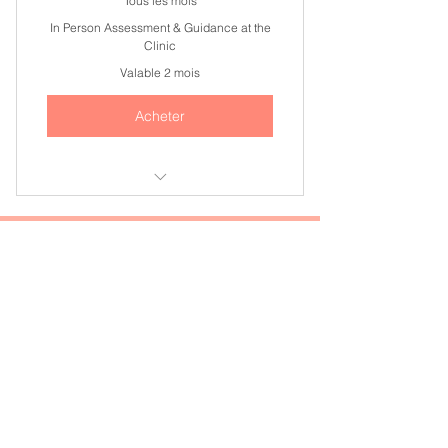
Tous les mois
In Person Assessment & Guidance at the
Clinic
Valable 2 mois
Acheter
I'm a benefit
I'm a benefit
I'm a benefit
I'm a benefit
Contact :
I'm a benefit
Formation Santé Mentale 45
45430 Chécy