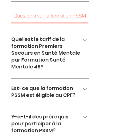
Questions sur la formation PSSM
Question sur la Fresq
Quel est le tarif de la
formation Premiers
Secours en Santé Mentale
par Formation Santé
Mentale 45?
Le tarif est celui recommandé par
PSSM France à savoir 250
Est-ce que la formation
PSSM est éligible au CPF?
€/personne, net de TVA. Formation
Santé Mentale 45 pratique
Non pas encore. L'Association
également des tarifs de groupe.
nationale travaille sur ce sujet.
Y-a-t-il des prérequis
pour participer à la
formation PSSM?