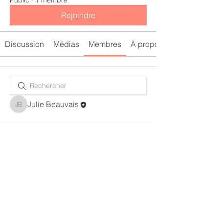
Public
·
1 membre
Rejoindre
Discussion
Médias
Membres
À propos
Julie Beauvais
Julie Beauvais