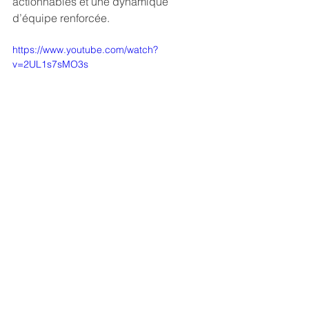
actionnables et une dynamique 
d’équipe renforcée.
https://www.youtube.com/watch?
v=2UL1s7sMO3s
D'autres questions à ce sujet, 
consultez notre 
FAQ.
Organiser un atelier dans 
votre structure
Vous êtes une collectivité, une 
association, une entreprise ou toute 